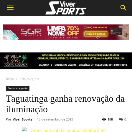
Início
Sem categoria
Sem categoria
Taguatinga ganha renovação da
iluminação
Por
Viver Sports
-
18 de setembro de 2013
188
0