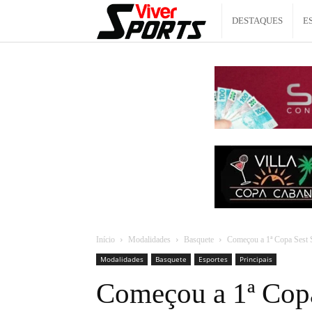
Viver
DESTAQUES
E
Sports
Início
Modalidades
Basquete
Começou a 1ª Copa Sest S
Modalidades
Basquete
Esportes
Principais
Começou a 1ª Copa