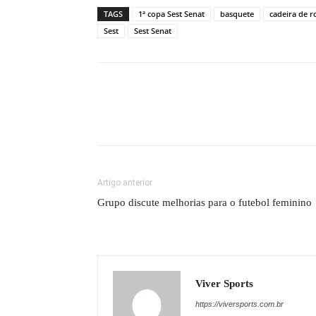
TAGS
1ª copa Sest Senat
basquete
cadeira de r
Sest
Sest Senat
Artigo anterior
Grupo discute melhorias para o futebol feminino
Viver Sports
https://viversports.com.br