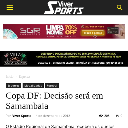
Início
Esportes
Esportes
Modalidades
Futebol
Copa DF: Decisão será em
Samambaia
Por
Viver Sports
-
4 de dezembro de 2012
203
0
O Estádio Regional de Samambaia receberá os duelos