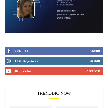
3,600
Fãs
CURTIR
1,362
Seguidores
SEGUIR
48
Inscritos
INSCREVER
TRENDING NOW