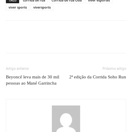
TAGS
corrida de rua
Corrida de rua Oba
viver esportes
viver sports
viversports
Artigo anterior
Próximo artigo
Beyoncé leva mais de 30 mil
2ª edição da Corrida Soho Run
pessoas ao Mané Garrincha