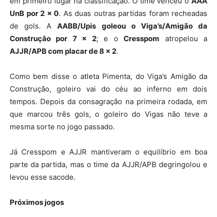
em primeiro lugar na classificação. O time venceu o
AAA
UnB por 2 x 0
. As duas outras partidas foram recheadas
de gols. A
AABB/Upis goleou o Viga’s/Amigão da
Construção por 7 x 2
; e o
Cresspom
atropelou a
AJJR/APB com placar de 8 x 2
.
Como bem disse o atleta Pimenta, do Viga’s Amigão da
Construção, goleiro vai do céu ao inferno em dois
tempos. Depois da consagração na primeira rodada, em
que marcou três gols, o goleiro do Vigas não teve a
mesma sorte no jogo passado.
Já Cresspom e AJJR mantiveram o equilíbrio em boa
parte da partida, mas o time da AJJR/APB degringolou e
levou esse sacode.
Próximos jogos