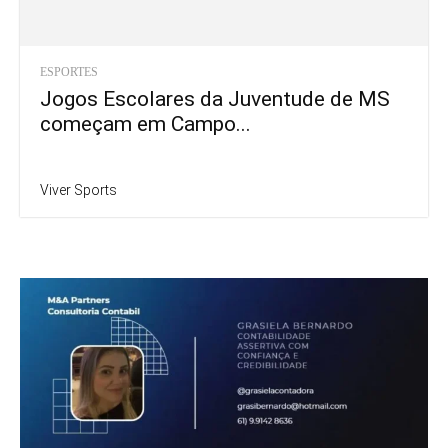
Pai de Lionel Messi morre aos
Rebeca Andrade tem a maior
68 anos na Argentina
nota do salto em 2026
São Paulo recebe Mundial de
Vini Jr. renova com Real Madrid
Clubes de Vôlei feminino de
até 2032 e afasta Arsenal
novo