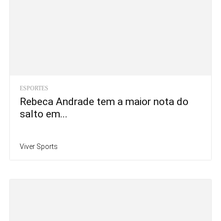
ESPORTES
Vini Jr. renova com Real Madrid até
2032 e...
Viver Sports