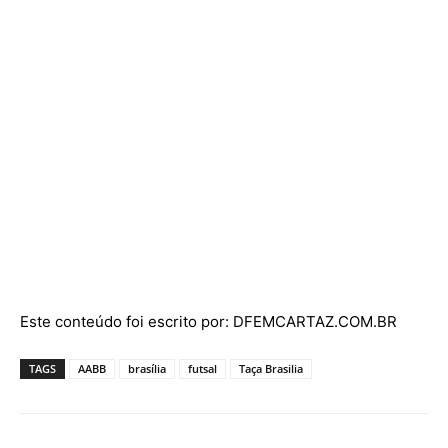
Viver Sports
https://viversports.com.br
A voz do esporte amador no DF e Entorno, chega a versão 2.0 de seu novo
Site
ARTIGOS RELACIONADOS
Mais do autor
Finais do futsal agitam as Olimpíadas de Ceilândia;
Vila Dimas, Estrela e Gol de Placa levantam os troféus
Queimada feminina ganha protagonismo nas
Olimpíadas de Ceilândia e consolida crescimento da
modalidade no Distrito Federal