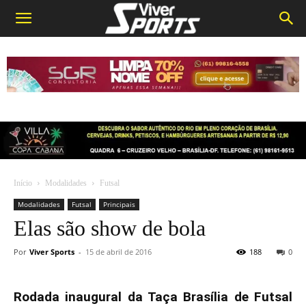
Início
Modalidades
Futsal
Modalidades
Futsal
Principais
Elas são show de bola
Por
Viver Sports
-
15 de abril de 2016
188
0
Rodada inaugural da Taça Brasília de Futsal