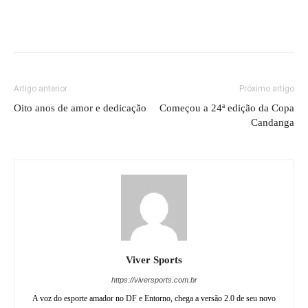
Dominó reúne gerações e fortalece integração nas
Olimpíadas de Ceilândia
João Victor Sarmento Da Silva
CRAQUE DO FUTURO
ÉCIO ANTUNES MORGADO
BOLA CHEIA
População aprova o primeiro Domingo da Gente no
Paranoá
BRASÍLIA
Secretaria de Esporte recebe representantes do
vôlei de quadra, da natação e do futebol...
BRASÍLIA