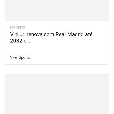
3,600
Fãs
CURTIR
1,362
Seguidores
SEGUIR
48
Inscritos
INSCREVER
TRENDING NOW