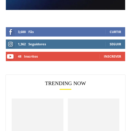
Jogos Escolares da Juventude
Neymar é criticado após atrito
de MS começam em Campo
com dirigentes do Remo
Grande