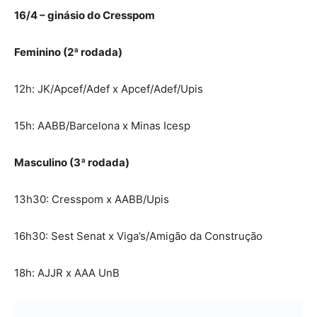
16/4 – ginásio do Cresspom
Feminino (2ª rodada)
12h: JK/Apcef/Adef x Apcef/Adef/Upis
15h: AABB/Barcelona x Minas Icesp
Masculino (3ª rodada)
13h30: Cresspom x AABB/Upis
16h30: Sest Senat x Viga’s/Amigão da Construção
18h: AJJR x AAA UnB