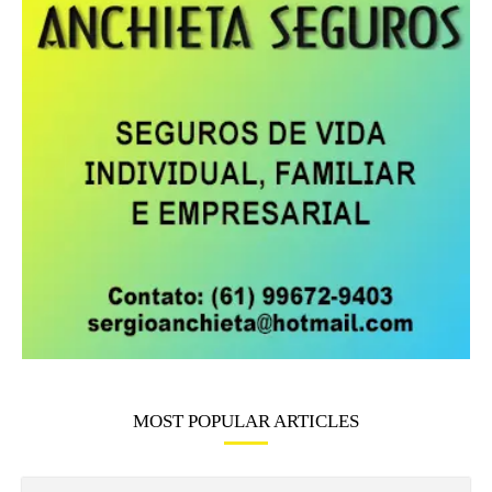
Viver Sports
ESPORTES
Rebeca Andrade tem a maior nota do
salto em...
Viver Sports