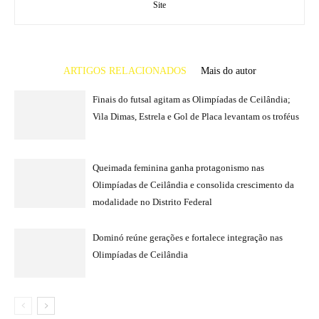
Tecnologia aplicada ao esporte de Brasília
BRASÍLIA
William Cleber Sousa Farias
BOLA CHEIA
Wellington Ferreira de Souza
CRAQUE DO FUTURO
Bruno De Lucca Souza Matos
CRAQUE DO FUTURO
14 áreas públicas da Asa Sul disponíveis para
esporte e lazer
PRINCIPAIS
JOÃO JERÔNIMO
BOLA CHEIA