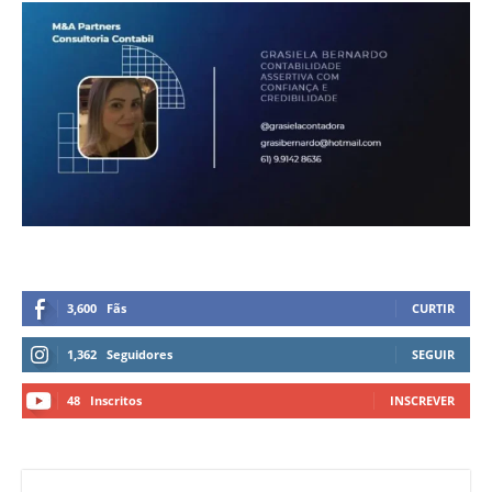
3,600
Fãs
CURTIR
1,362
Seguidores
SEGUIR
48
Inscritos
INSCREVER