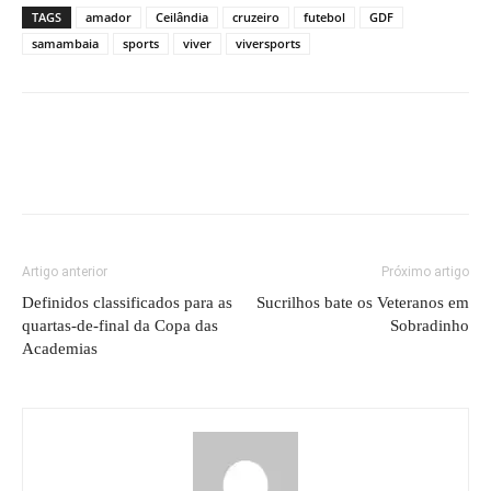
TAGS
amador
Ceilândia
cruzeiro
futebol
GDF
samambaia
sports
viver
viversports
Artigo anterior
Próximo artigo
Definidos classificados para as
Sucrilhos bate os Veteranos em
quartas-de-final da Copa das
Sobradinho
Academias