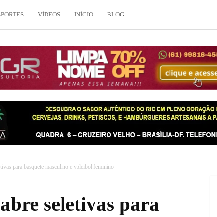
SPORTES
VÍDEOS
INÍCIO
BLOG
tivas para basquete masculino e voleibol feminino
bre seletivas para