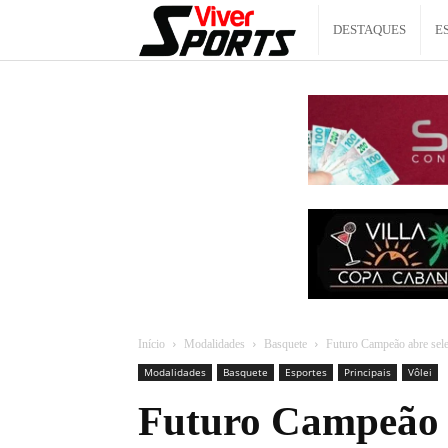
Viver
DESTAQUES
E
Sports
Início
Modalidades
Basquete
Futuro Campeão abre sele
Modalidades
Basquete
Esportes
Principais
Vôlei
Futuro Campeão a