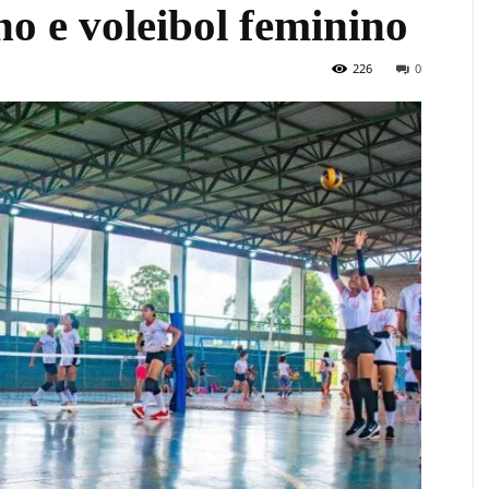
o e voleibol feminino
226
0