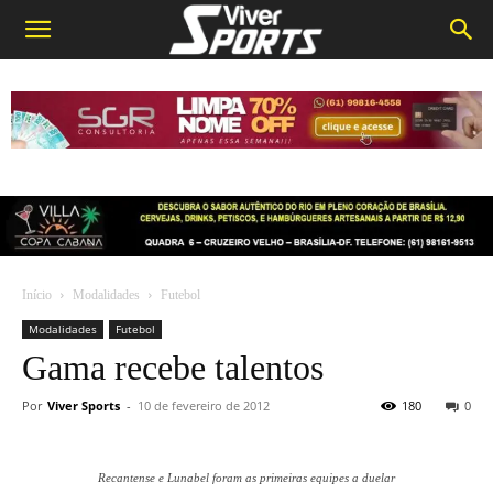
Início
Modalidades
Futebol
Modalidades
Futebol
Gama recebe talentos
Por
Viver Sports
-
10 de fevereiro de 2012
180
0
Recantense e Lunabel foram as primeiras equipes a duelar