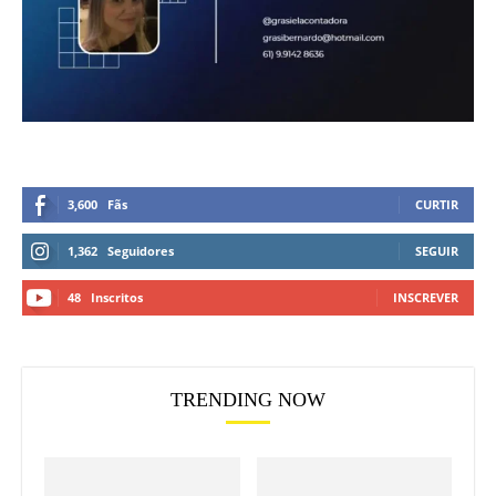
3,600
Fãs
CURTIR
1,362
Seguidores
SEGUIR
48
Inscritos
INSCREVER
TRENDING NOW