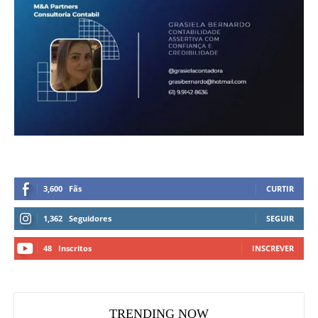
3,600
Fãs
CURTIR
1,362
Seguidores
SEGUIR
48
Inscritos
INSCREVER
TRENDING NOW