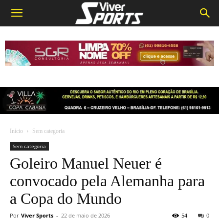
Início
Sem categoria
Sem categoria
Goleiro Manuel Neuer é
convocado pela Alemanha para
a Copa do Mundo
Por
Viver Sports
-
22 de maio de 2026
54
0