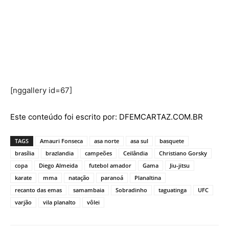
[nggallery id=67]
Este conteúdo foi escrito por: DFEMCARTAZ.COM.BR
TAGS
Amauri Fonseca
asa norte
asa sul
basquete
brasília
brazlandia
campeões
Ceilândia
Christiano Gorsky
copa
Diego Almeida
futebol amador
Gama
Jiu-jitsu
karate
mma
natação
paranoá
Planaltina
recanto das emas
samambaia
Sobradinho
taguatinga
UFC
varjão
vila planalto
vôlei