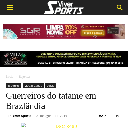
Início
Esportes
Esportes
Modalidades
Lutas
Guerreiros do tatame em
Brazlândia
Por
Viver Sports
-
20 de agosto de 2013
219
0