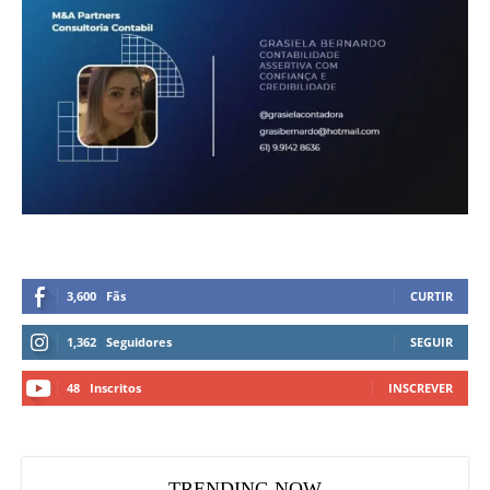
3,600
Fãs
CURTIR
1,362
Seguidores
SEGUIR
48
Inscritos
INSCREVER
TRENDING NOW