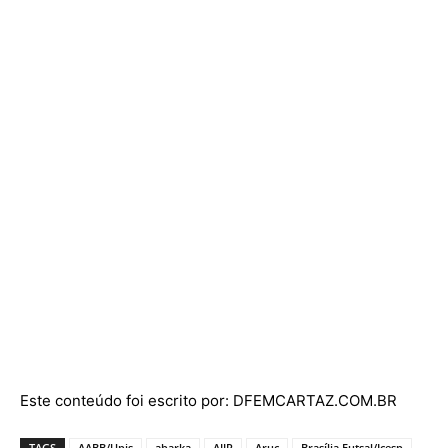
Este conteúdo foi escrito por: DFEMCARTAZ.COM.BR
TAGS
AABB/Upis
abarka
AJJR
Aruc
Brasília Futsal/Icesp
Campeonato Brasiliense BRB de Futsal
Cresspom/Mauá
FEBRASA
futsal DF
Jogo das Estrelas
Sest Senat