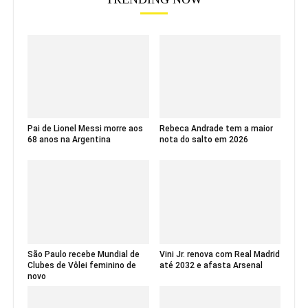
Pai de Lionel Messi morre aos
Rebeca Andrade tem a maior
68 anos na Argentina
nota do salto em 2026
São Paulo recebe Mundial de
Vini Jr. renova com Real Madrid
Clubes de Vôlei feminino de
até 2032 e afasta Arsenal
novo
Jogos Escolares da Juventude
Neymar é criticado após atrito