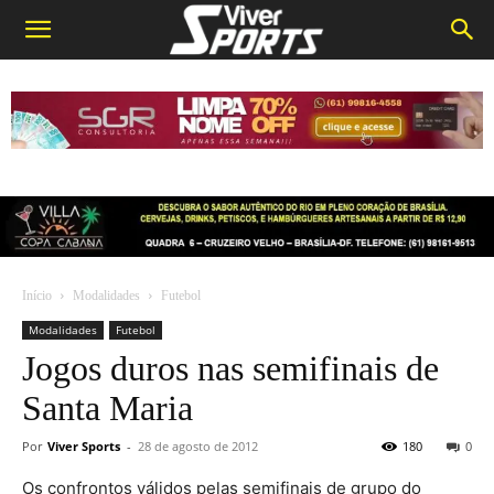
Início
Modalidades
Futebol
Modalidades
Futebol
Jogos duros nas semifinais de
Santa Maria
Por
Viver Sports
-
28 de agosto de 2012
180
0
Os confrontos válidos pelas semifinais de grupo do