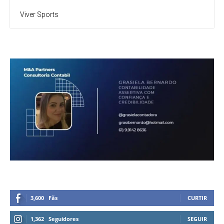
Viver Sports
3,600
Fãs
CURTIR
1,362
Seguidores
SEGUIR