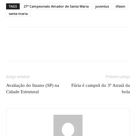
TAGS
27º Campeonato Amador de Santa Maria
juventus
lifasm
santa maria
Artigo anterior
Próximo artigo
Avaliação do Ituano (SP) na
Fúria é campeã do 3º Arraiá da
Cidade Estrutural
bola