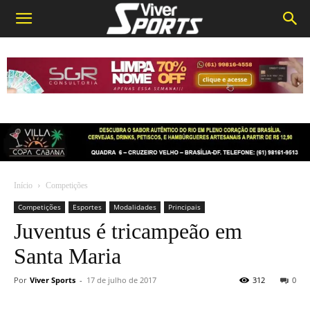
Início
Competições
Competições
Esportes
Modalidades
Principais
Juventus é tricampeão em
Santa Maria
Por
Viver Sports
-
17 de julho de 2017
312
0