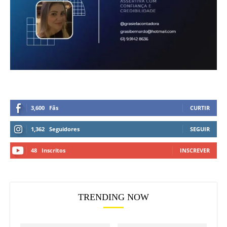
3,600
Fãs
CURTIR
1,362
Seguidores
SEGUIR
48
Inscritos
INSCREVER
TRENDING NOW