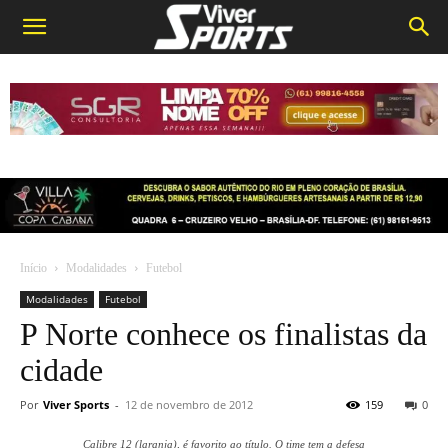
Início
Modalidades
Futebol
Modalidades
Futebol
P Norte conhece os finalistas da
cidade
Por
Viver Sports
-
12 de novembro de 2012
159
0
Calibre 12 (laranja), é favorito ao título. O time tem a defesa