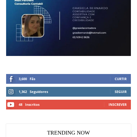
3,600
Fãs
CURTIR
1,362
Seguidores
SEGUIR
48
Inscritos
INSCREVER
TRENDING NOW