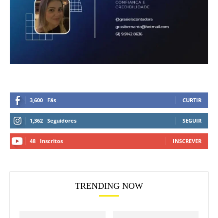
3,600
Fãs
CURTIR
1,362
Seguidores
SEGUIR
48
Inscritos
INSCREVER
TRENDING NOW