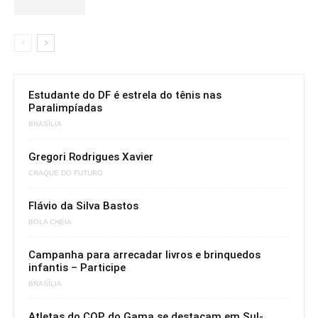
Estudante do DF é estrela do tênis nas
Paralimpíadas
BRASÍLIA
Gregori Rodrigues Xavier
CRAQUE DO FUTURO
Flávio da Silva Bastos
BOLA CHEIA
Campanha para arrecadar livros e brinquedos
infantis – Participe
BRASÍLIA
Atletas do COP do Gama se destacam em Sul-