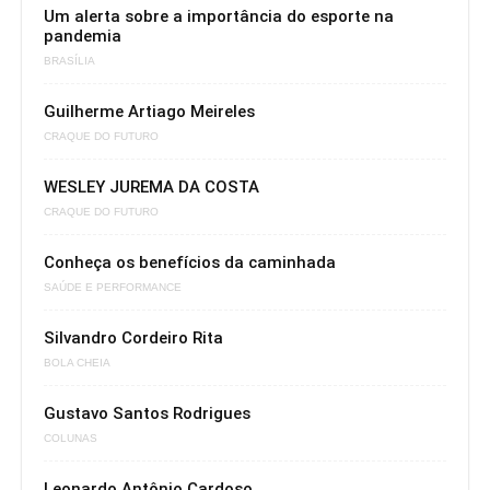
Um alerta sobre a importância do esporte na
pandemia
BRASÍLIA
Guilherme Artiago Meireles
CRAQUE DO FUTURO
WESLEY JUREMA DA COSTA
CRAQUE DO FUTURO
Conheça os benefícios da caminhada
SAÚDE E PERFORMANCE
Silvandro Cordeiro Rita
BOLA CHEIA
Gustavo Santos Rodrigues
COLUNAS
Leonardo Antônio Cardoso