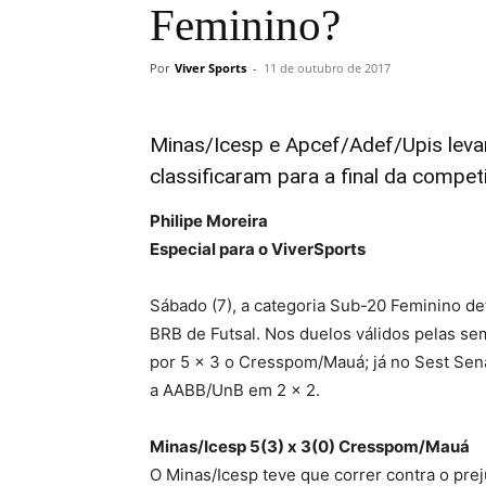
Feminino?
Por
Viver Sports
-
11 de outubro de 2017
Minas/Icesp e Apcef/Adef/Upis leva
classificaram para a final da compe
Philipe Moreira
Especial para o ViverSports
Sábado (7), a categoria Sub-20 Feminino de
BRB de Futsal. Nos duelos válidos pelas sem
por 5 x 3 o Cresspom/Mauá; já no Sest Sena
a AABB/UnB em 2 x 2.
Minas/Icesp 5(3) x 3(0) Cresspom/Mauá
O Minas/Icesp teve que correr contra o prej