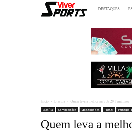
Viver
DESTAQUES
E
Sports
Início
Brasília
Quem leva a melhor na Sub-20 Feminino?
Brasília
Competições
Modalidades
Futsal
Principais
Quem leva a melh