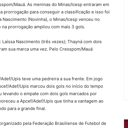
resspom/Mauá. As meninas do Minas/Icesp entraram em
 prorrogação para conseguir a classificação e isso foi
sa Nascimento (Novinha), o Minas/Icesp venceu no
 na prorrogação ampliou com mais 3 gols.
: Laíssa Nascimento (três vezes); Thayná com dois
xaram sua marca uma vez. Pelo Cresspom/Mauá
Adef/Upis teve uma pedreira a sua frente. Em jogo
cef/Adef/Upis marcou dois gols no início do tempo
u levando o empate com dois gols marcados por
favoreceu a Apcef/Adef/Upis que tinha a vantagem ao
do para a grande final.
organizado pela Federação Brasiliense de Futebol de