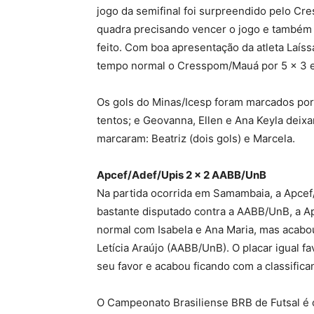
jogo da semifinal foi surpreendido pelo C
quadra precisando vencer o jogo e também a
feito. Com boa apresentação da atleta Laís
tempo normal o Cresspom/Mauá por 5 x 3 e
Os gols do Minas/Icesp foram marcados por
tentos; e Geovanna, Ellen e Ana Keyla dei
marcaram: Beatriz (dois gols) e Marcela.
Apcef/Adef/Upis 2 x 2 AABB/UnB
Na partida ocorrida em Samambaia, a Apcef/
bastante disputado contra a AABB/UnB, a Ap
normal com Isabela e Ana Maria, mas acabo
Letícia Araújo (AABB/UnB). O placar igual 
seu favor e acabou ficando com a classifican
O Campeonato Brasiliense BRB de Futsal é 