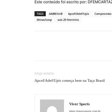
Este conteúdo foi escrito por: DFEMCART
TAGS
AABB/UnB
Apcef/Adef/Upis
Campeonato B
Minas/icesp
sub-20 feminino
Artigo anterior
Apcef/Adef/Upis começa bem na Taça Brasil
Viver Sports
https://viversports.com.br