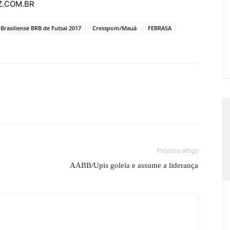
AZ.COM.BR
rasiliense BRB de Futsal 2017
Cresspom/Mauá
FEBRASA
Próximo artigo
AABB/Upis goleia e assume a liderança