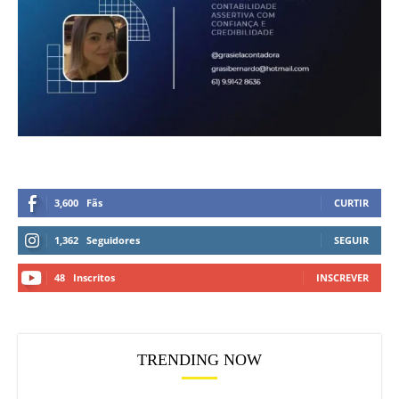
3,600
Fãs
CURTIR
1,362
Seguidores
SEGUIR
48
Inscritos
INSCREVER
TRENDING NOW