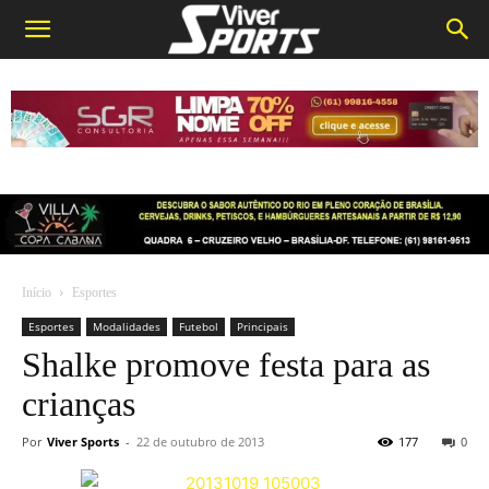
Início
Esportes
Esportes
Modalidades
Futebol
Principais
Shalke promove festa para as
crianças
Por
Viver Sports
-
22 de outubro de 2013
177
0