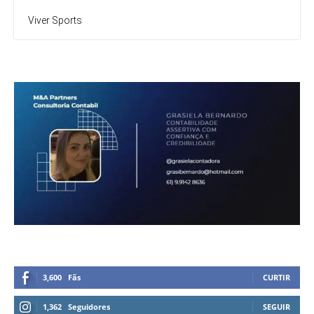
Viver Sports
3,600
Fãs
CURTIR
1,362
Seguidores
SEGUIR