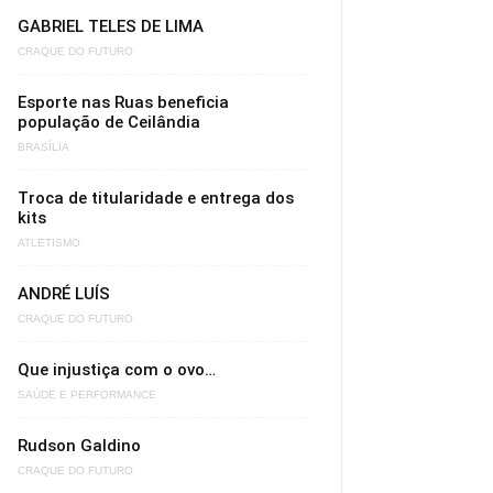
GABRIEL TELES DE LIMA
CRAQUE DO FUTURO
Esporte nas Ruas beneficia
população de Ceilândia
BRASÍLIA
Troca de titularidade e entrega dos
kits
ATLETISMO
ANDRÉ LUÍS
CRAQUE DO FUTURO
Que injustiça com o ovo…
SAÚDE E PERFORMANCE
Rudson Galdino
CRAQUE DO FUTURO