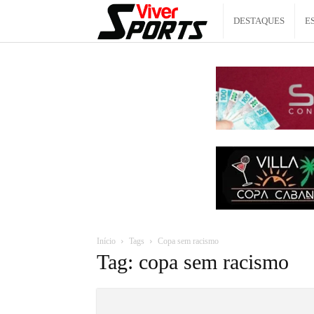
Viver
DESTAQUES
E
Sports
Início
Tags
Copa sem racismo
Tag: copa sem racismo