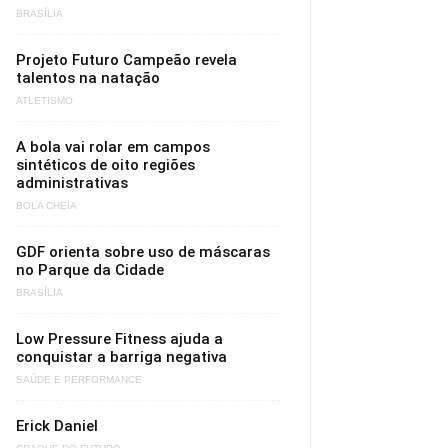
BRASÍLIA
Projeto Futuro Campeão revela
talentos na natação
ATLETISMO
A bola vai rolar em campos
sintéticos de oito regiões
administrativas
BOLA CHEIA
GDF orienta sobre uso de máscaras
no Parque da Cidade
BRASÍLIA
Low Pressure Fitness ajuda a
conquistar a barriga negativa
SAÚDE E PERFORMANCE
Erick Daniel