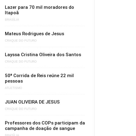
Lazer para 70 mil moradores do
Itapoã
BRASÍLIA
Mateus Rodrigues de Jesus
CRAQUE DO FUTURO
Layssa Cristina Oliveira dos Santos
CRAQUE DO FUTURO
50ª Corrida de Reis reúne 22 mil
pessoas
ATLETISMO
JUAN OLIVEIRA DE JESUS
CRAQUE DO FUTURO
Professores dos COPs participam da
campanha de doação de sangue
BRASÍLIA