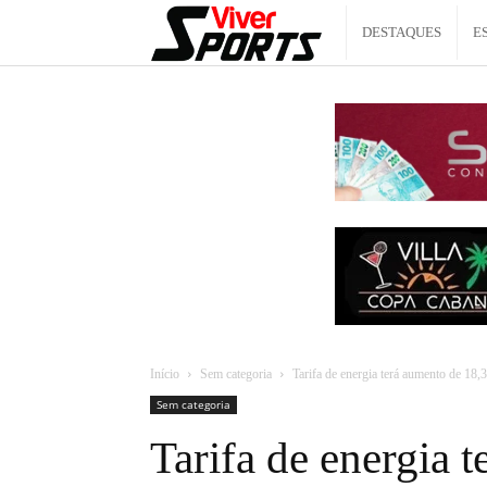
Viver
DESTAQUES
E
Sports
Início
Sem categoria
Tarifa de energia terá aumento de 18
Sem categoria
Tarifa de energia 