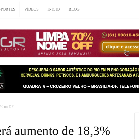
SPORTES
VÍDEOS
INÍCIO
BLOG
,3% no DF
terá aumento de 18,3%