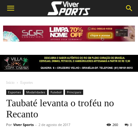
Início
Esportes
Esportes
Modalidades
Futebol
Principais
Taubaté levanta o troféu no
Recanto
Por
Viver Sports
-
2 de agosto de 2017
260
0