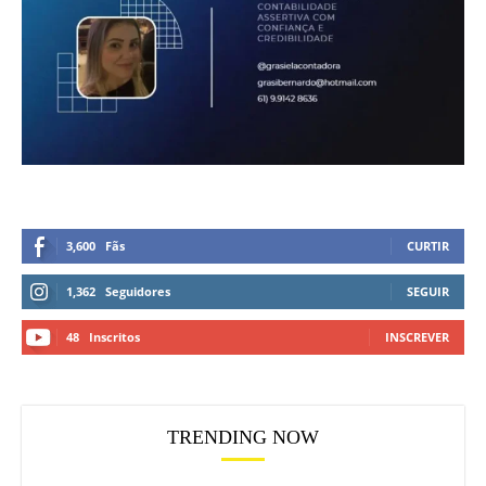
3,600
Fãs
CURTIR
1,362
Seguidores
SEGUIR
48
Inscritos
INSCREVER
TRENDING NOW