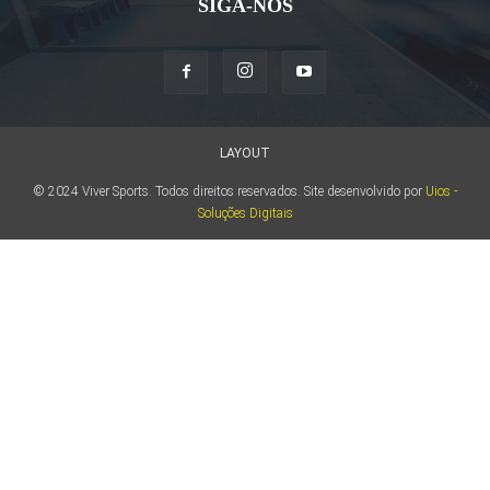
SIGA-NOS
LAYOUT
© 2024 Viver Sports. Todos direitos reservados. Site desenvolvido por
Uios -
Soluções Digitais