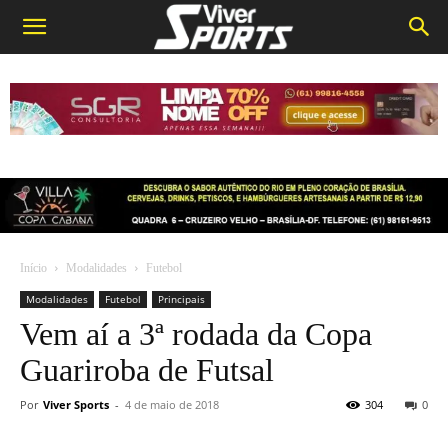
Início
Modalidades
Futebol
Modalidades
Futebol
Principais
Vem aí a 3ª rodada da Copa
Guariroba de Futsal
Por
Viver Sports
-
4 de maio de 2018
304
0