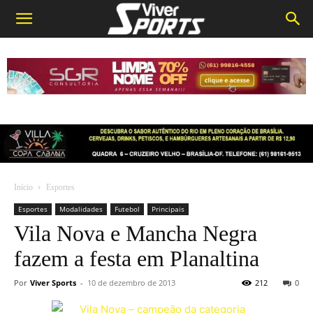
Início
Esportes
Esportes
Modalidades
Futebol
Principais
Vila Nova e Mancha Negra
fazem a festa em Planaltina
Por
Viver Sports
-
10 de dezembro de 2013
212
0