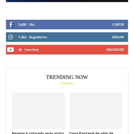
3,600
Fãs
CURTIR
1,362
Seguidores
SEGUIR
48
Inscritos
INSCREVER
TRENDING NOW
Neymar é criticado após atrito
Copa Pantanal de vôlei de