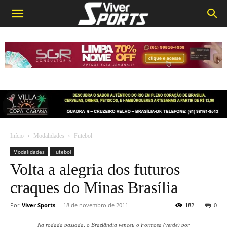
Início
Modalidades
Futebol
Modalidades
Futebol
Volta a alegria dos futuros
craques do Minas Brasília
Por
Viver Sports
-
18 de novembro de 2011
182
0
Na rodada passada, o Brazlândia venceu o Formosa (verde) por