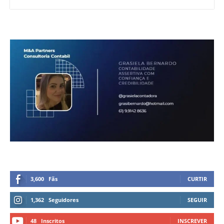
3,600
Fãs
CURTIR
1,362
Seguidores
SEGUIR
48
Inscritos
INSCREVER