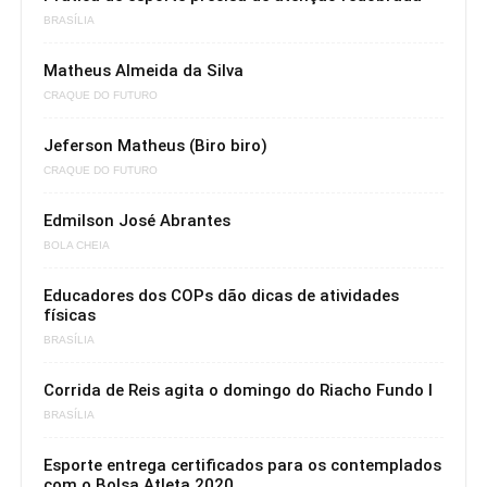
BRASÍLIA
Matheus Almeida da Silva
CRAQUE DO FUTURO
Jeferson Matheus (Biro biro)
CRAQUE DO FUTURO
Edmilson José Abrantes
BOLA CHEIA
Educadores dos COPs dão dicas de atividades
físicas
BRASÍLIA
Corrida de Reis agita o domingo do Riacho Fundo I
BRASÍLIA
Esporte entrega certificados para os contemplados
com o Bolsa Atleta 2020