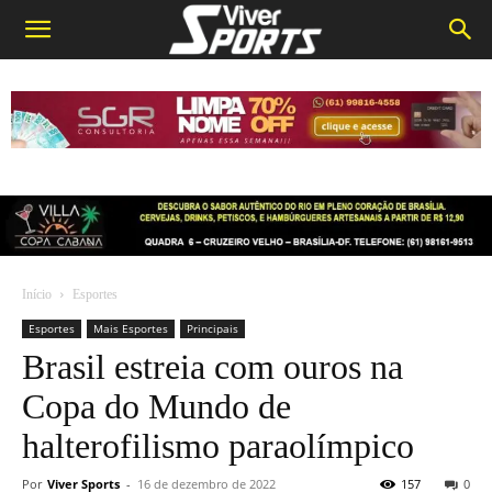
Início
Esportes
Esportes
Mais Esportes
Principais
Brasil estreia com ouros na
Copa do Mundo de
halterofilismo paraolímpico
Por
Viver Sports
-
16 de dezembro de 2022
157
0