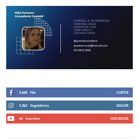
3,600
Fãs
CURTIR
1,362
Seguidores
SEGUIR
48
Inscritos
INSCREVER