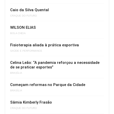
Caio da Silva Quental
CRAQUE DO FUTURO
WILSON ELIAS
BOLA CHEIA
Fisioterapia aliada à prática esportiva
SAÚDE E PERFORMANCE
Celina Leão: “A pandemia reforçou a necessidade
de se praticar esportes”
BRASÍLIA
Começam reformas no Parque da Cidade
BRASÍLIA
Sâmia Kimberly Frasão
CRAQUE DO FUTURO