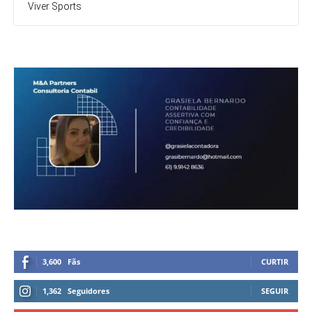
Viver Sports
3,600
Fãs
CURTIR
1,362
Seguidores
SEGUIR