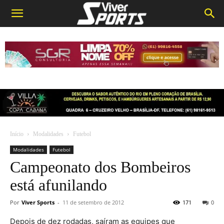
Início
Modalidades
Futebol
Modalidades
Futebol
Campeonato dos Bombeiros
está afunilando
Por
Viver Sports
-
11 de setembro de 2012
171
0
Depois de dez rodadas, saíram as equipes que