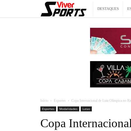
Viver
DESTAQUES
E
Sports
Início
Esportes
Copa Internacional de Luta Olímpica no Ri
Esportes
Modalidades
Lutas
Copa Internaciona