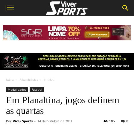
Início
Modalidades
Futebol
Modalidades
Futebol
Em Planaltina, jogos definem
as quartas
Por
Viver Sports
-
14 de outubro de 2011
186
0