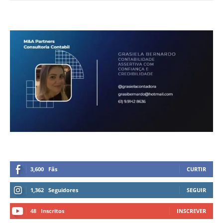
3,600
Fãs
CURTIR
1,362
Seguidores
SEGUIR
48
Inscritos
INSCREVER