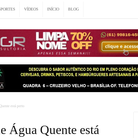
SPORTES
VÍDEOS
INÍCIO
BLOG
uente está perto
de Água Quente está