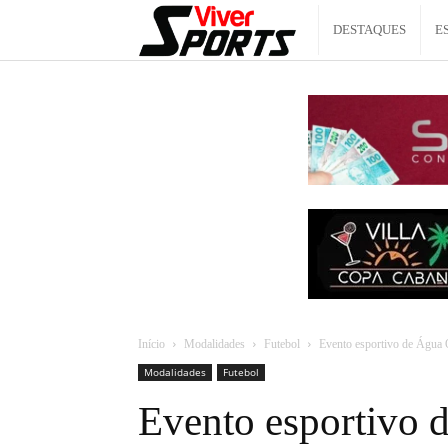
Viver
DESTAQUES
E
Sports
Início
Modalidades
Futebol
Evento esportivo de Água Q
Modalidades
Futebol
Evento esportivo 