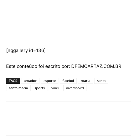
[nggallery id=136]
Este conteúdo foi escrito por: DFEMCARTAZ.COM.BR
TAGS
amador
esporte
futebol
maria
santa
santa maria
sports
viver
viversports