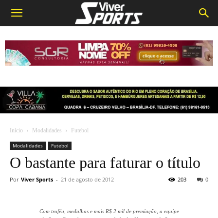
Início
Modalidades
Futebol
Modalidades
Futebol
O bastante para faturar o título
Por
Viver Sports
-
21 de agosto de 2012
203
0
Com troféu, medalhas e mais R$ 2 mil de premiação, a equipe