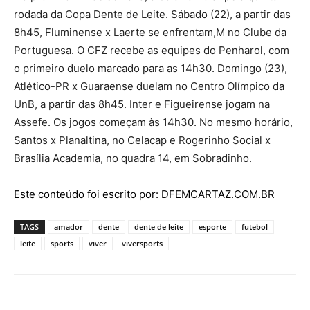
rodada da Copa Dente de Leite. Sábado (22), a partir das
8h45, Fluminense x Laerte se enfrentam,M no Clube da
Portuguesa. O CFZ recebe as equipes do Penharol, com
o primeiro duelo marcado para as 14h30. Domingo (23),
Atlético-PR x Guaraense duelam no Centro Olímpico da
UnB, a partir das 8h45. Inter e Figueirense jogam na
Assefe. Os jogos começam às 14h30. No mesmo horário,
Santos x Planaltina, no Celacap e Rogerinho Social x
Brasília Academia, no quadra 14, em Sobradinho.
Este conteúdo foi escrito por: DFEMCARTAZ.COM.BR
TAGS
amador
dente
dente de leite
esporte
futebol
leite
sports
viver
viversports