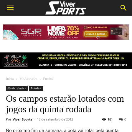
Início
Modalidades
Futebol
Modalidades
Futebol
Os campos estarão lotados com
jogos da quinta rodada
Por
Viver Sports
-
18 de setembro de 2012
181
0
No próximo fim de semana, a bola vai rolar pela quinta