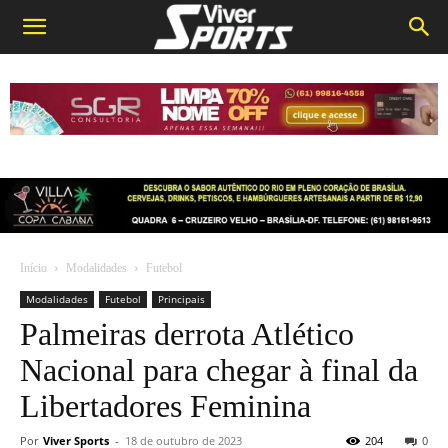
Início
Modalidades
Futebol
Modalidades
Futebol
Principais
Palmeiras derrota Atlético
Nacional para chegar à final da
Libertadores Feminina
Por
Viver Sports
-
18 de outubro de 2023
204
0