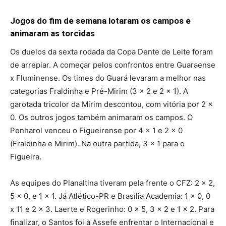
Jogos do fim de semana lotaram os campos e
animaram as torcidas
Os duelos da sexta rodada da Copa Dente de Leite foram
de arrepiar. A começar pelos confrontos entre Guaraense
x Fluminense. Os times do Guará levaram a melhor nas
categorias Fraldinha e Pré-Mirim (3 x 2 e 2 x 1). A
garotada tricolor da Mirim descontou, com vitória por 2 x
0. Os outros jogos também animaram os campos. O
Penharol venceu o Figueirense por 4 x 1 e 2 x 0
(Fraldinha e Mirim). Na outra partida, 3 x 1 para o
Figueira.
As equipes do Planaltina tiveram pela frente o CFZ: 2 x 2,
5 x 0, e 1 x 1. Já Atlético-PR e Brasília Academia: 1 x 0, 0
x 11 e 2 x 3. Laerte e Rogerinho: 0 x 5, 3 x 2 e 1 x 2. Para
finalizar, o Santos foi à Assefe enfrentar o Internacional e