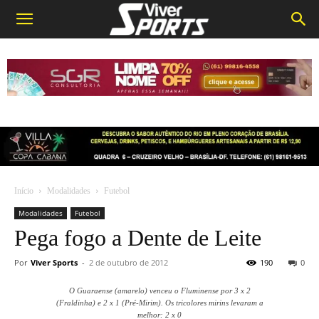
Início
Modalidades
Futebol
Modalidades
Futebol
Pega fogo a Dente de Leite
Por
Viver Sports
-
2 de outubro de 2012
190
0
O Guaraense (amarelo) venceu o Fluminense por 3 x 2
(Fraldinha) e 2 x 1 (Pré-Mirim). Os tricolores mirins levaram a
melhor: 2 x 0