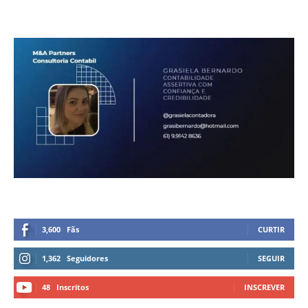
3,600
Fãs
CURTIR
1,362
Seguidores
SEGUIR
48
Inscritos
INSCREVER