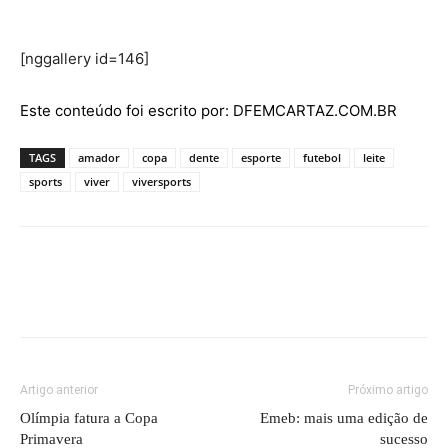
[nggallery id=146]
Este conteúdo foi escrito por: DFEMCARTAZ.COM.BR
TAGS
amador
copa
dente
esporte
futebol
leite
sports
viver
viversports
Artigo anterior
Próximo artigo
Olímpia fatura a Copa
Emeb: mais uma edição de
Primavera
sucesso