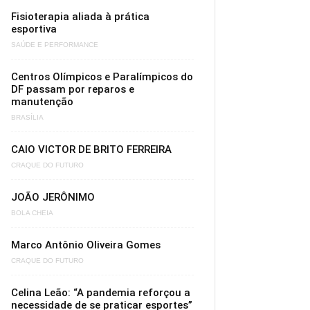
Fisioterapia aliada à prática
esportiva
SAÚDE E PERFORMANCE
Centros Olímpicos e Paralímpicos do
DF passam por reparos e
manutenção
BRASÍLIA
CAIO VICTOR DE BRITO FERREIRA
CRAQUE DO FUTURO
JOÃO JERÔNIMO
BOLA CHEIA
Marco Antônio Oliveira Gomes
CRAQUE DO FUTURO
Celina Leão: “A pandemia reforçou a
necessidade de se praticar esportes”