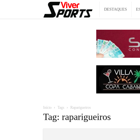
Viver
DESTAQUES
E
Sports
Início
Tags
Raparigueiros
Tag: raparigueiros