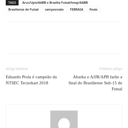
TAGS
Aruc/Upis/AABB x Brasília Futsal/Icesp/AABB
Brasiliense de Futsal
campeonato
FEBRASA
finais
Artigo anterior
Próximo artigo
Eduardo Prola é campeão da
Abarka e AJJR/APB farão a
NTSEC Tecnokart 2018
final do Brasiliense Sub-15 de
Futsal