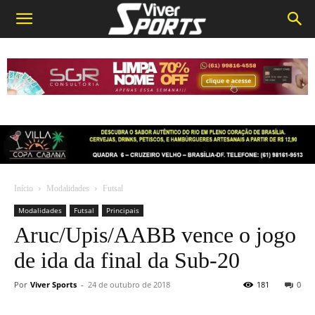
Início
Modalidades
Futsal
Modalidades
Futsal
Principais
Aruc/Upis/AABB vence o jogo
de ida da final da Sub-20
Por
Viver Sports
-
24 de outubro de 2018
181
0