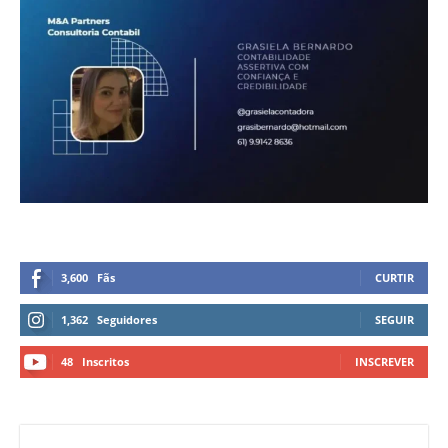
3,600
Fãs
CURTIR
1,362
Seguidores
SEGUIR
48
Inscritos
INSCREVER