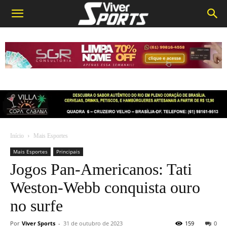
Início
Mais Esportes
Mais Esportes
Principais
Jogos Pan-Americanos: Tati
Weston-Webb conquista ouro
no surfe
Por
Viver Sports
-
31 de outubro de 2023
159
0