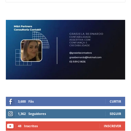
3,600
Fãs
CURTIR
1,362
Seguidores
SEGUIR
48
Inscritos
INSCREVER