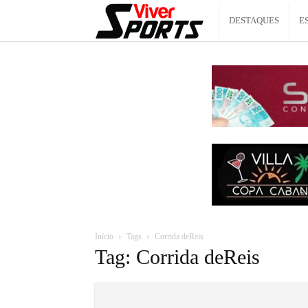
Viver
DESTAQUES
E
Sports
Início
Tags
Corrida deReis
Tag: Corrida deReis