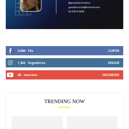
3,600
Fãs
CURTIR
1,362
Seguidores
SEGUIR
48
Inscritos
INSCREVER
TRENDING NOW