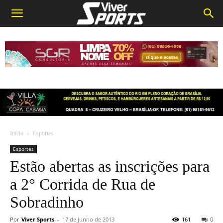
Início
Esportes
Esportes
Estão abertas as inscrições para
a 2° Corrida de Rua de
Sobradinho
Por
Viver Sports
-
17 de junho de 2013
161
0